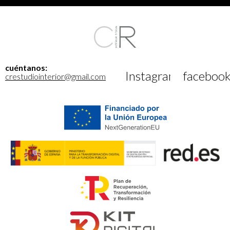
cuéntanos:
Instagram
faceboo
crestudiointerior@gmail.com